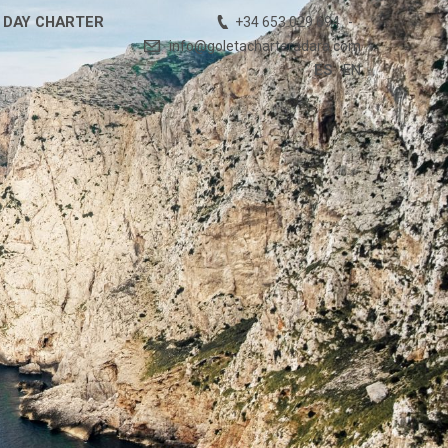
DAY CHARTER
+34 653 029 694
info@goletacharteradara.com
ES
EN